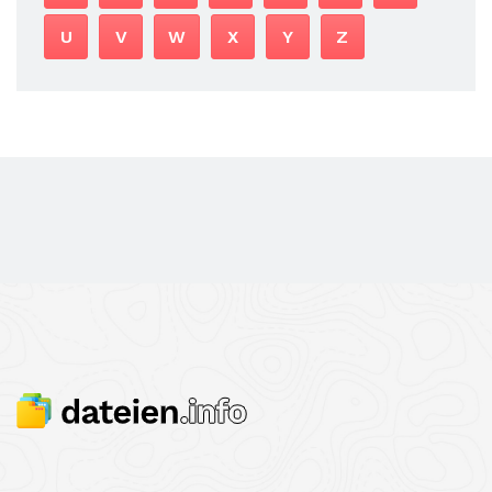
U
V
W
X
Y
Z