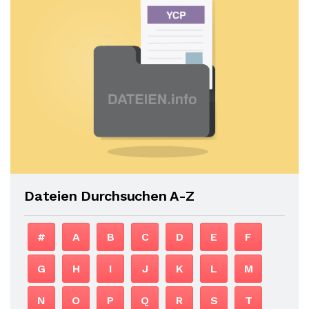
Dateien Durchsuchen A-Z
#
A
B
C
D
E
F
G
H
I
J
K
L
M
N
O
P
Q
R
S
T