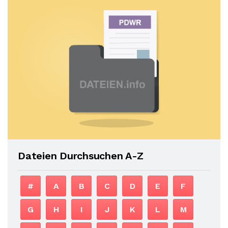
Dateien Durchsuchen A-Z
#
A
B
C
D
E
F
G
H
I
J
K
L
M