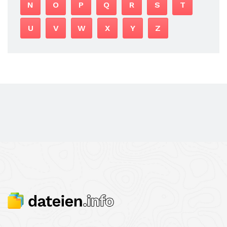
N
O
P
Q
R
S
T
U
V
W
X
Y
Z