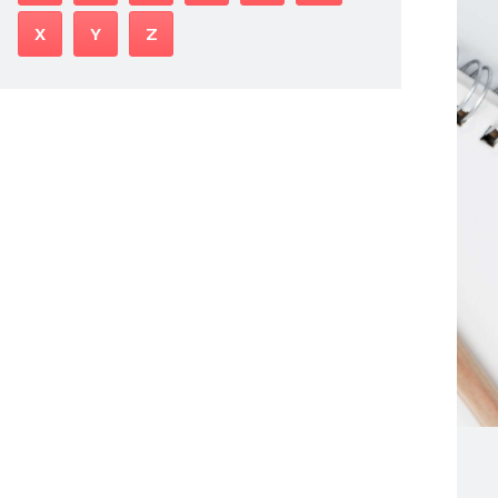
X
Y
Z