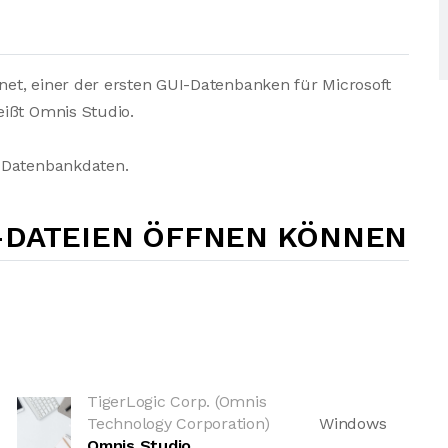
et, einer der ersten GUI-Datenbanken für Microsoft
eißt Omnis Studio.
r Datenbankdaten.
-DATEIEN ÖFFNEN KÖNNEN
TigerLogic Corp. (Omnis
Technology Corporation)
Windows
Omnis Studio