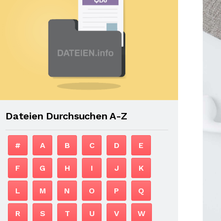
Dateien Durchsuchen A-Z
#
A
B
C
D
E
F
G
H
I
J
K
L
M
N
O
P
Q
R
S
T
U
V
W