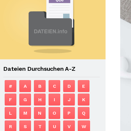
Dateien Durchsuchen A-Z
#
A
B
C
D
E
F
G
H
I
J
K
L
M
N
O
P
Q
R
S
T
U
V
W