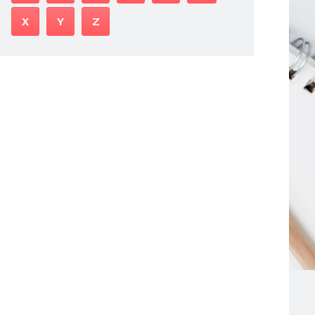
X
Y
Z