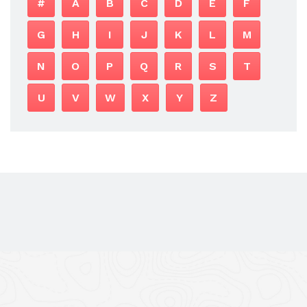
#
A
B
C
D
E
F
G
H
I
J
K
L
M
N
O
P
Q
R
S
T
U
V
W
X
Y
Z