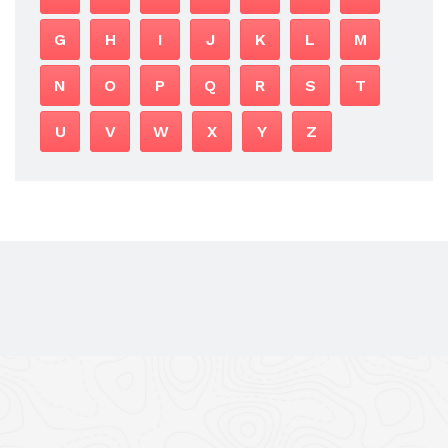
G
H
I
J
K
L
M
N
O
P
Q
R
S
T
U
V
W
X
Y
Z