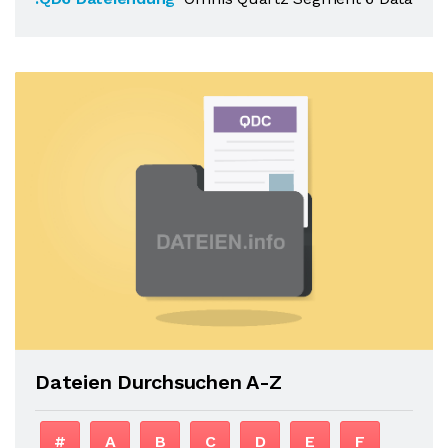
Dateien Durchsuchen A-Z
#
A
B
C
D
E
F