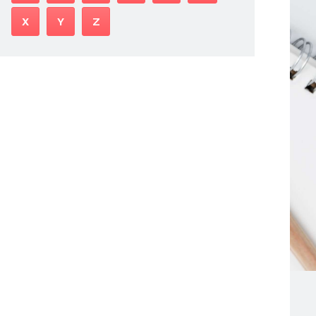
X
Y
Z