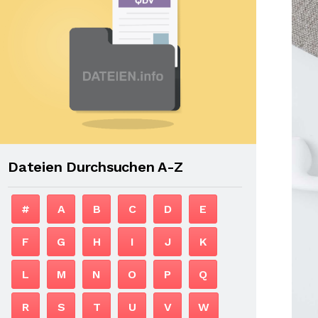
Dateien Durchsuchen A-Z
#
A
B
C
D
E
F
G
H
I
J
K
L
M
N
O
P
Q
R
S
T
U
V
W