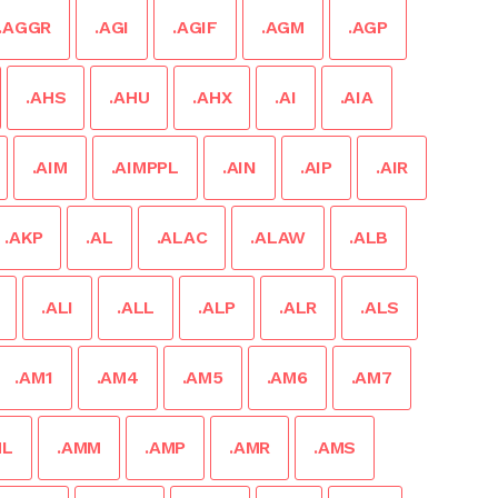
.AGGR
.AGI
.AGIF
.AGM
.AGP
.AHS
.AHU
.AHX
.AI
.AIA
.AIM
.AIMPPL
.AIN
.AIP
.AIR
.AKP
.AL
.ALAC
.ALAW
.ALB
.ALI
.ALL
.ALP
.ALR
.ALS
.AM1
.AM4
.AM5
.AM6
.AM7
ML
.AMM
.AMP
.AMR
.AMS