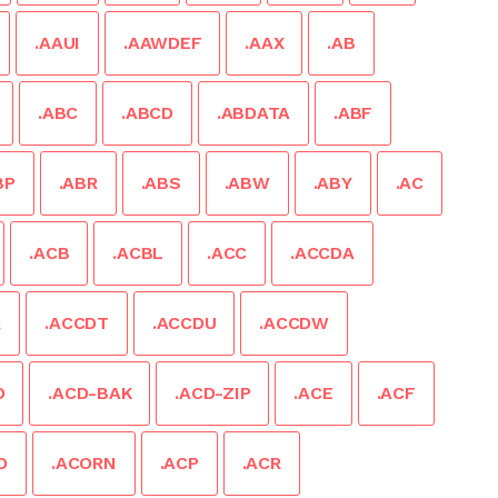
.AAUI
.AAWDEF
.AAX
.AB
.ABC
.ABCD
.ABDATA
.ABF
BP
.ABR
.ABS
.ABW
.ABY
.AC
.ACB
.ACBL
.ACC
.ACCDA
R
.ACCDT
.ACCDU
.ACCDW
D
.ACD-BAK
.ACD-ZIP
.ACE
.ACF
O
.ACORN
.ACP
.ACR