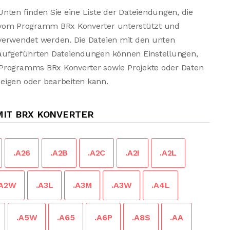
Unten finden Sie eine Liste der Dateiendungen, die
vom Programm BRx Konverter unterstützt und
verwendet werden. Die Dateien mit den unten
aufgeführten Dateiendungen können Einstellungen,
 Programms BRx Konverter sowie Projekte oder Daten
eigen oder bearbeiten kann.
IT BRX KONVERTER
.A26
.A2B
.A2C
.A2I
.A2L
.A2W
.A3L
.A3M
.A3W
.A4L
.A5W
.A65
.A6P
.A8S
.AA