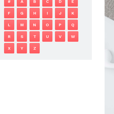
#
A
B
C
D
E
F
G
H
I
J
K
L
M
N
O
P
Q
R
S
T
U
V
W
X
Y
Z