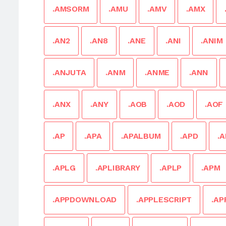
.AMSORM
.AMU
.AMV
.AMX
.AN2
.AN8
.ANE
.ANI
.ANIM
.ANJUTA
.ANM
.ANME
.ANN
.ANX
.ANY
.AOB
.AOD
.AOF
.AP
.APA
.APALBUM
.APD
.
.APLG
.APLIBRARY
.APLP
.APM
.APPDOWNLOAD
.APPLESCRIPT
.AP