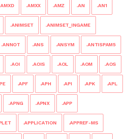
.AMXD
.AMXX
.AMZ
.AN
.AN1
.ANIMSET
.ANIMSET_INGAME
.ANNOT
.ANS
.ANSYM
.ANTISPAM5
.AOI
.AOIS
.AOL
.AOM
.AOS
APE
.APF
.APH
.API
.APK
.APL
.APNG
.APNX
.APP
PLET
.APPLICATION
.APPREF-MS