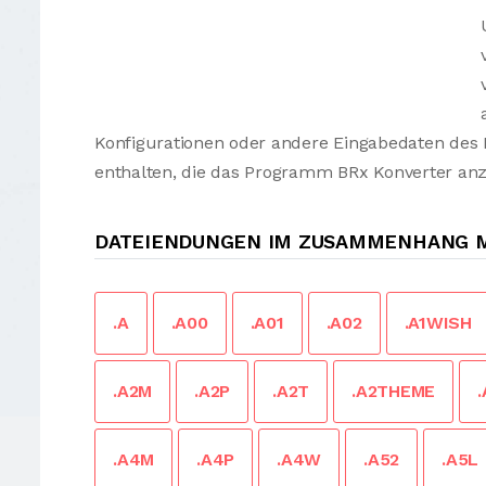
Konfigurationen oder andere Eingabedaten des
enthalten, die das Programm BRx Konverter anz
DATEIENDUNGEN IM ZUSAMMENHANG M
.A
.A00
.A01
.A02
.A1WISH
.A2M
.A2P
.A2T
.A2THEME
.A4M
.A4P
.A4W
.A52
.A5L