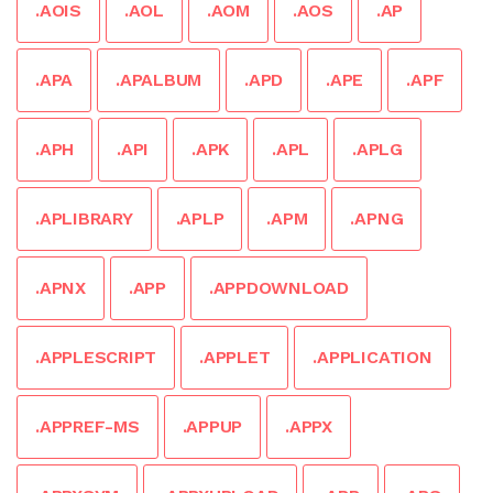
.AOIS
.AOL
.AOM
.AOS
.AP
.APA
.APALBUM
.APD
.APE
.APF
.APH
.API
.APK
.APL
.APLG
.APLIBRARY
.APLP
.APM
.APNG
.APNX
.APP
.APPDOWNLOAD
.APPLESCRIPT
.APPLET
.APPLICATION
.APPREF-MS
.APPUP
.APPX