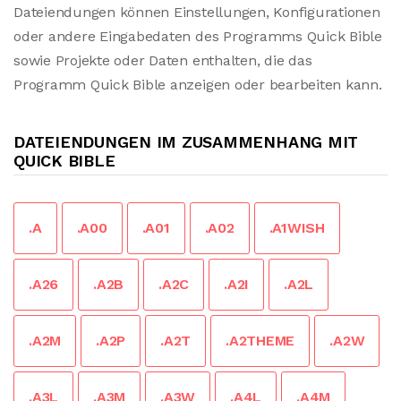
Dateiendungen können Einstellungen, Konfigurationen
oder andere Eingabedaten des Programms Quick Bible
sowie Projekte oder Daten enthalten, die das
Programm Quick Bible anzeigen oder bearbeiten kann.
DATEIENDUNGEN IM ZUSAMMENHANG MIT
QUICK BIBLE
.A
.A00
.A01
.A02
.A1WISH
.A26
.A2B
.A2C
.A2I
.A2L
.A2M
.A2P
.A2T
.A2THEME
.A2W
.A3L
.A3M
.A3W
.A4L
.A4M