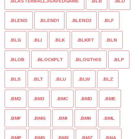
.BLASTERBALL3SAVEDGAME
.BLB
.BLD
.BLEND
.BLEND1
.BLEND2
.BLF
.BLG
.BLI
.BLK
.BLKRT
.BLN
.BLOB
.BLOCKPLT
.BLOGTHIS
.BLP
.BLS
.BLT
.BLU
.BLW
.BLZ
.BM2
.BM3
.BMC
.BMD
.BME
.BMF
.BMG
.BMI
.BMK
.BML
.BMP
.BMS
.BMX
.BMZ
.BNA