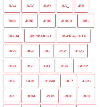
.BAU
.BAV
.BAY
.BA_
.BB
.BB3
.BBB
.BBC
.BBCD
.BBL
.BBLM
.BBPROJECT
.BBPROJECTD
.BBS
.BBZ
.BC
.BC!
.BCC
.BCD
.BCF
.BCI
.BCK
.BCKP
.BCL
.BCM
.BCMX
.BCP
.BCS
.BCT
.BDAE
.BDB
.BDC
.BDD