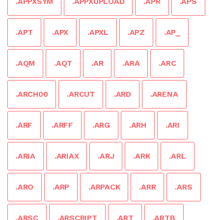
.APPXSYM
.APPXUPLOAD
.APR
.APS
.APT
.APX
.APXL
.APZ
.AP_
.AQM
.AQT
.AR
.ARA
.ARC
.ARCH00
.ARCUT
.ARD
.ARENA
.ARF
.ARFF
.ARG
.ARH
.ARI
.ARIA
.ARIAX
.ARJ
.ARK
.ARL
.ARO
.ARP
.ARPACK
.ARR
.ARS
.ARSC
.ARSCRIPT
.ART
.ARTB