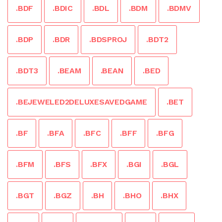
.BDF
.BDIC
.BDL
.BDM
.BDMV
.BDP
.BDR
.BDSPROJ
.BDT2
.BDT3
.BEAM
.BEAN
.BED
.BEJEWELED2DELUXESAVEDGAME
.BET
.BF
.BFA
.BFC
.BFF
.BFG
.BFM
.BFS
.BFX
.BGI
.BGL
.BGT
.BGZ
.BH
.BHO
.BHX