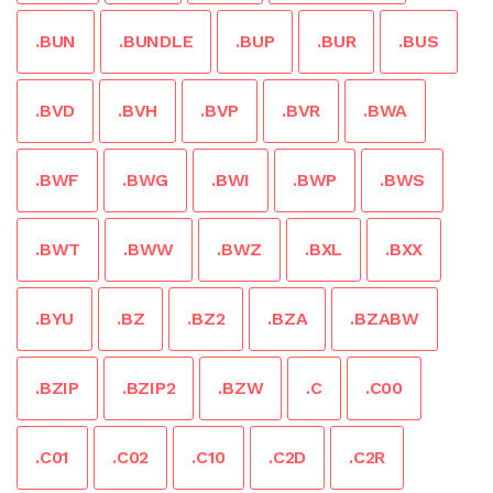
.BUN
.BUNDLE
.BUP
.BUR
.BUS
.BVD
.BVH
.BVP
.BVR
.BWA
.BWF
.BWG
.BWI
.BWP
.BWS
.BWT
.BWW
.BWZ
.BXL
.BXX
.BYU
.BZ
.BZ2
.BZA
.BZABW
.BZIP
.BZIP2
.BZW
.C
.C00
.C01
.C02
.C10
.C2D
.C2R