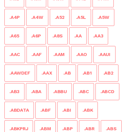
.A4P
.A4W
.A52
.A5L
.A5W
.A65
.A6P
.A8S
.AA
.AA3
.AAC
.AAF
.AAM
.AAO
.AAUI
.AAWDEF
.AAX
.AB
.AB1
.AB2
.AB3
.ABA
.ABBU
.ABC
.ABCD
.ABDATA
.ABF
.ABI
.ABK
.ABKPRJ
.ABM
.ABP
.ABR
.ABS