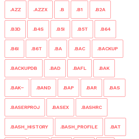
.AZZ
.AZZX
.B
.B1
.B2A
.B3D
.B4S
.B5I
.B5T
.B64
.B6I
.B6T
.BA
.BAC
.BACKUP
.BACKUPDB
.BAD
.BAFL
.BAK
.BAK~
.BAND
.BAP
.BAR
.BAS
.BASERPROJ
.BASEX
.BASHRC
.BASH_HISTORY
.BASH_PROFILE
.BAT